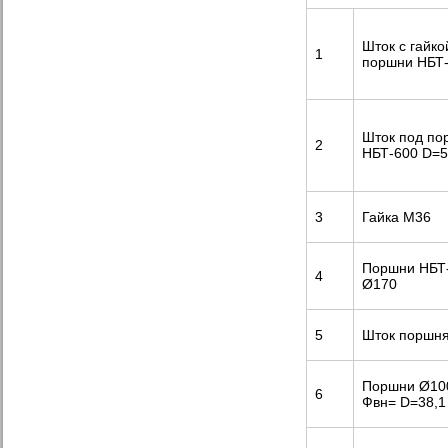
Шток с гайко
1
поршни НБТ-
Шток под п
2
НБТ-600 D=
3
Гайка М36
Поршни НБТ-
4
Ø170
5
Шток поршня
Поршни Ø100
6
Фвн= D=38,1