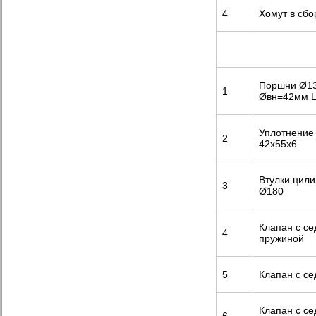
4
Хомут в сбо
Поршни Ø13
1
Øвн=42мм 
Уплотнение
2
42х55х6
Втулки цил
3
Ø180
Клапан с се
4
пружиной
5
Клапан с се
Клапан с се