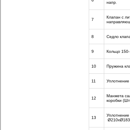
6
напр.
Клапан с л
7
направляю
8
Седло клап
9
Кольцо 150-
10
Пружина кл
11
Уплотнение
Манжета са
12
коробки (Шт
Уплотнение 
13
Ø210хØ183