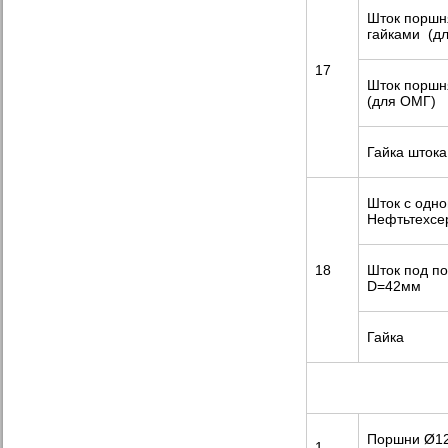
Шток поршн
гайками (д
17
Шток порш
(для ОМГ)
Гайка шток
Шток с одно
Нефтьтехсе
18
Шток под п
D=42мм
Гайка
Поршни Ø12
1