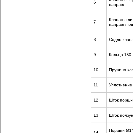
6
направл.
Клапан с ли
7
направляю
8
Седло клап
9
Кольцо 150-
10
Пружина кл
11
Уплотнение
12
Шток поршн
13
Шток ползу
Поршни Ø14
14