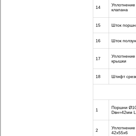
Уплотнение
14
клапана
15
Шток поршн
16
Шток ползу
Уплотнение
17
крышки
18
Штифт срез
Поршни Ø10
1
Dвн=42мм L
Уплотнение
2
42х55х6