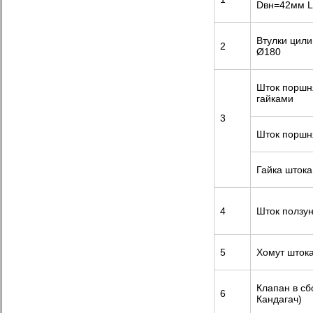
Dвн=42мм L
Втулки цил
2
Ø180
Шток поршн
гайками
3
Шток поршн
Гайка шток
4
Шток ползу
5
Хомут шток
Клапан в сб
6
Кандагач)