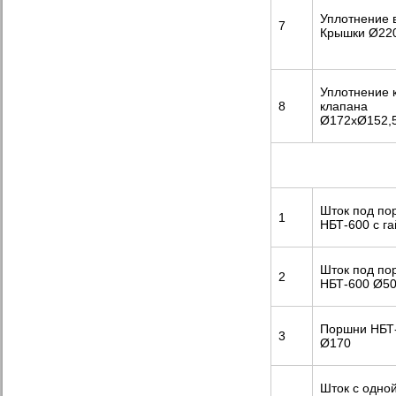
Уплотнение в
7
Крышки Ø22
Уплотнение 
8
клапана
Ø172хØ152,
Шток под по
1
НБТ-600 с г
Шток под по
2
НБТ-600 Ø5
Поршни НБТ-
3
Ø170
Шток с одной