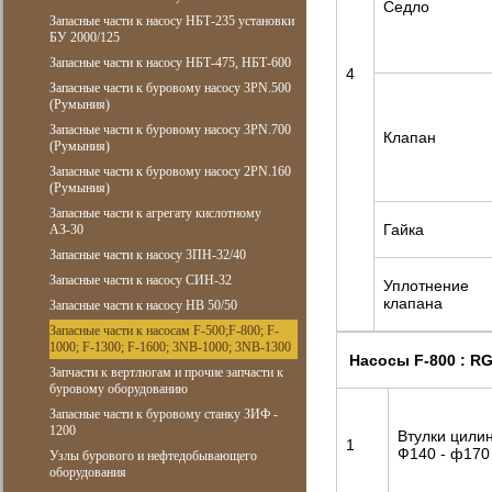
Седло
Запасные части к насосу НБТ-235 установки
БУ 2000/125
Запасные части к насосу НБТ-475, НБТ-600
4
Запасные части к буровому насосу 3PN.500
(Румыния)
Запасные части к буровому насосу 3PN.700
Клапан
(Румыния)
Запасные части к буровому насосу 2PN.160
(Румыния)
Запасные части к агрегату кислотному
Гайка
АЗ-30
Запасные части к насосу 3ПН-32/40
Запасные части к насосу СИН-32
Уплотнение
клапана
Запасные части к насосу НВ 50/50
Запасные части к насосам F-500;F-800; F-
1000; F-1300; F-1600; 3NB-1000; 3NB-1300
Насосы F-800 : R
Запчасти к вертлюгам и прочие запчасти к
буровому оборудованию
Запасные части к буровому станку ЗИФ -
1200
Втулки цили
1
Ф140 - ф170
Узлы бурового и нефтедобывающего
оборудования