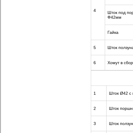
4
Шток под по
Ф42мм
Гайка
5
Шток ползун
6
Хомут в сбо
1
Шток Ø42 с 
2
Шток поршн
3
Шток ползу