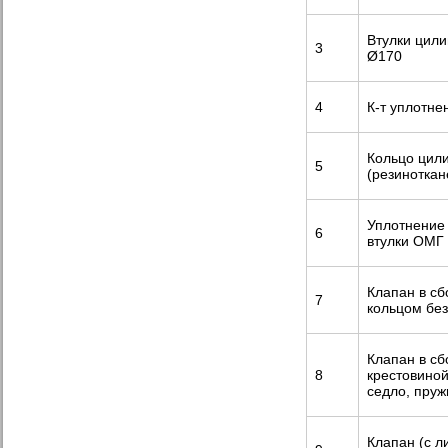
Втулки цил
3
Ø170
4
К-т уплотне
Кольцо цили
5
(резиноткан
Уплотнение
6
втулки ОМГ
Клапан в сб
7
кольцом бе
Клапан в сб
8
крестовиной
седло, пруж
Клапан (с л