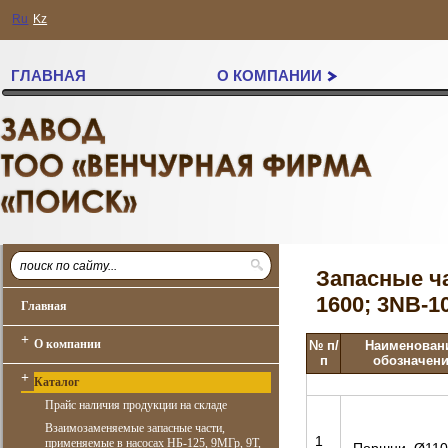
Ru
Kz
ГЛАВНАЯ
О КОМПАНИИ
Запасные час
1600; 3NB-1
Главная
+
О компании
№ п/
Наименован
п
обозначени
+
Каталог
Прайс наличия продукции на складе
Взаимозаменяемые запасные части,
1
применяемые в насосах НБ-125, 9МГр, 9Т,