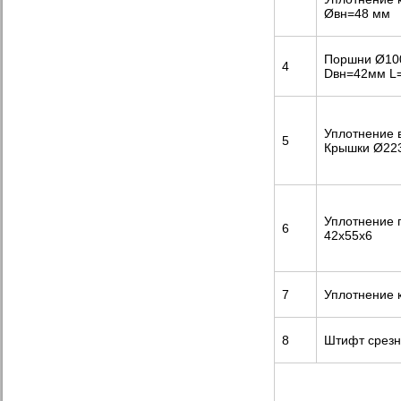
Øвн=48 мм
Поршни Ø100
4
Dвн=42мм L
Уплотнение в
5
Крышки Ø22
Уплотнение
6
42х55х6
7
Уплотнение 
8
Штифт срез