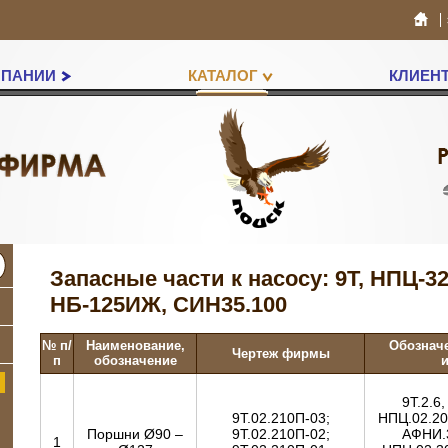
МПАНИИ
КАТАЛОГ
КЛИЕН
Запасные части к насосу: 9Т, НПЦ-32
НБ-125ИЖ, СИН35.100
№ п/
Наименование,
Обозначе
Чертеж фирмы
п
обозначение
и
9Т.2.6
9Т.02.210П-03;
НПЦ.02.20
Поршни Ø90 –
9Т.02.210П-02;
АФНИ.3
1