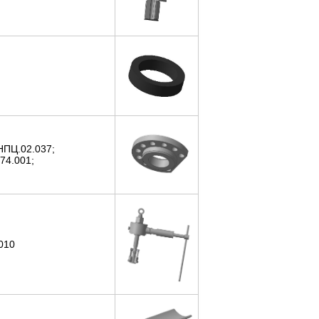
 НПЦ.02.037;
74.001;
010