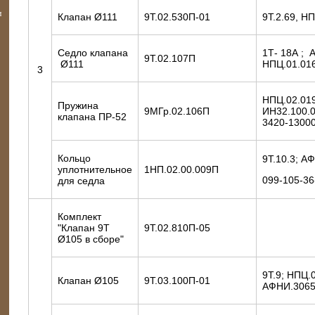
и
Клапан Ø111
9Т.02.530П-01
9Т.2.69, Н
Седло клапана
1Т- 18А ; 
9Т.02.107П
Ø111
НПЦ.01.016
3
НПЦ.02.019
Пружина
9МГр.02.106П
ИН32.100.0
клапана ПР-52
3420-1300
Кольцо
9Т.10.3; А
уплотнительное
1НП.02.00.009П
099-105-36
для седла
Комплект
"Клапан 9Т
9Т.02.810П-05
Ø105 в сборе"
9Т.9; НПЦ.
Клапан Ø105
9Т.03.100П-01
АФНИ.3065