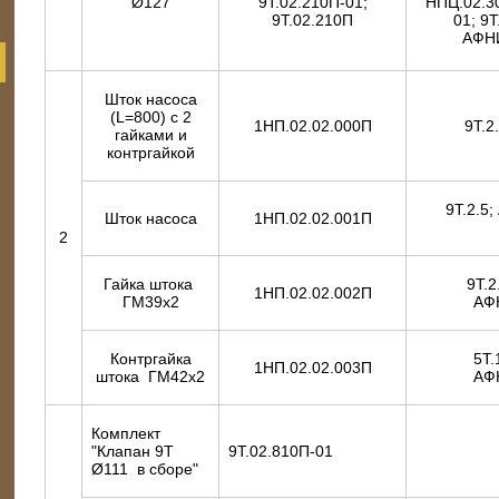
Ø127
9Т.02.210П-01;
НПЦ.02.3
9Т.02.210П
01; 9Т
АФНИ
Шток насоса
(L=800) с 2
1НП.02.02.000П
9Т.2
гайками и
контргайкой
9Т.2.5
Шток насоса
1НП.02.02.001П
2
Гайка штока
9Т.2
1НП.02.02.002П
ГМ39х2
АФ
Контргайка
5Т.
1НП.02.02.003П
штока ГМ42х2
АФ
Комплект
"Клапан 9Т
9Т.02.810П-01
Ø111 в сборе"