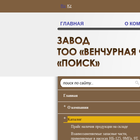
Ru
Kz
ГЛАВНАЯ
О КО
Главная
+
О компании
+
Каталог
Прайс наличия продукции на складе
Взаимозаменяемые запасные части,
применяемые в насосах НБ-125, 9МГр, 9Т,