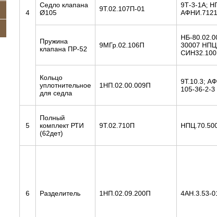
Седло клапана
9Т-3-1А; Н
9Т.02.107П-01
4
Ø105
АФНИ.7121
НБ-80.02.0
Пружина
9МГр.02.106П
30007 НПЦ.
клапана ПР-52
СИН32.100.
Кольцо
9Т.10.3; А
уплотнительное
1НП.02.00.009П
105-36-2-3
для седла
Полный
5
комплект РТИ
9Т.02.710П
НПЦ.70.50
(62дет)
6
Разделитель
1НП.02.09.200П
4АН.3.53-0