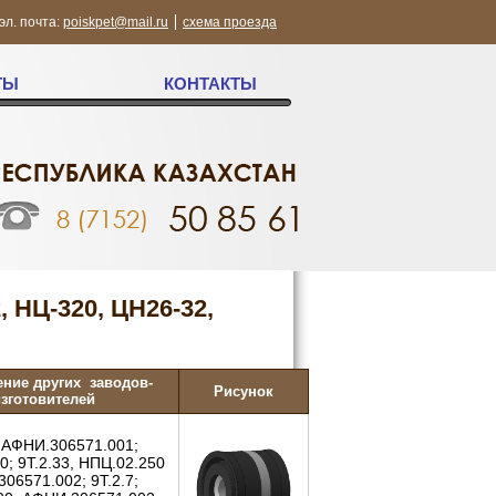
эл. почта:
poiskpet@mail.ru
схема проезда
ТЫ
КОНТАКТЫ
, НЦ-320, ЦН26-32,
ние других
заводов-
Рисунок
зготовителей
, АФНИ.306571.001;
0; 9Т.2.33, НПЦ.02.250
06571.002; 9Т.2.7;