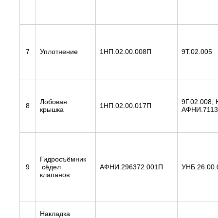
7
Уплотнение
1НП.02.00.008П
9Т.02.005
Лобовая
9Г.02.008;
8
1НП.02.00.017П
крышка
АФНИ.7113
Гидросъёмник
9
сёдел
АФНИ.296372.001П
УНБ.26.00.
клапанов
Накладка